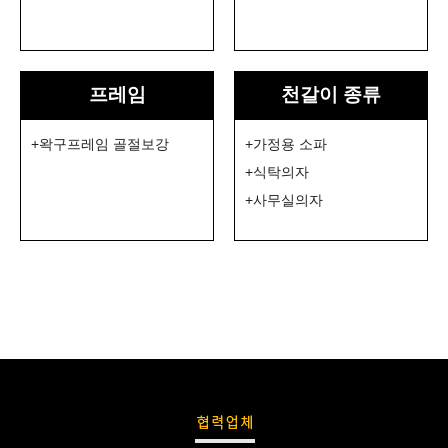
프레임
천갈이 종류
+
왁구프레임 골절보강
+
가정용 소파
+
식탁의자
+
사무실의자