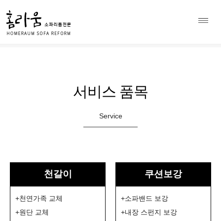
소파 천갈이 전문 홈라움 상담
Home
>
010-8979-7297
서비스 품목
Service
천갈이
쿠션보강
+
천연가족 교체
+
소파밴드 보강
+
원단 교체
+
내장 스펀지 보강