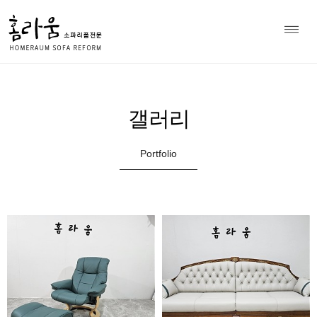
소파 천갈이 전문 홈라움 상담
Home
갤러리
>
010-8979-7297
갤러리
Portfolio