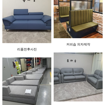
커피솝 의자제작
리품전후사진