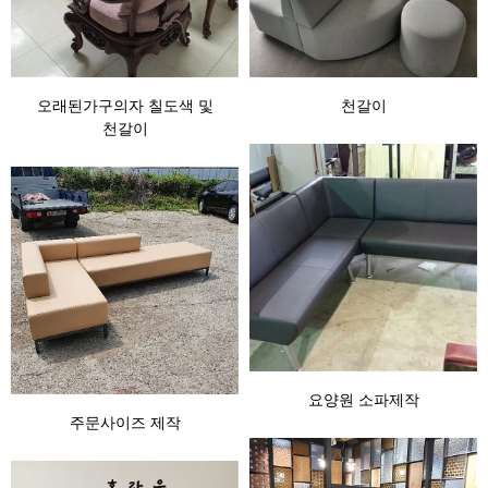
오래된가구의자 칠도색 및
천갈이
천갈이
요양원 소파제작
주문사이즈 제작