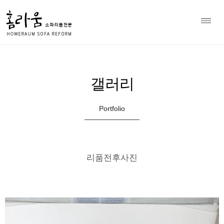
소파 천갈이 전문 홈라움 상담
Home
갤러리
>
010-8979-7297
갤러리
Portfolio
리품전후사진