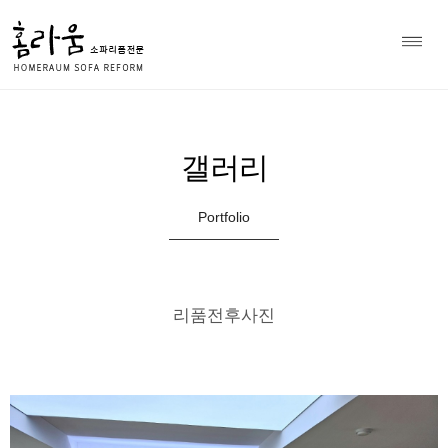
소파 천갈이 전문 홈라움 상담
Home
갤러리
>
010-8979-7297
갤러리
Portfolio
리품전후사진