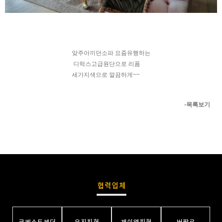
앚주아끼던소파 요줌유행하는
디럭스고급원단으로 리폼
세가지색으로 깔끔하게~~
-목록보기