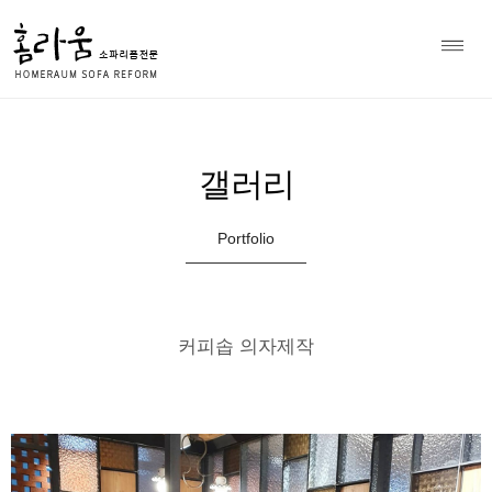
소파 천갈이 전문 홈라움 상담
Home
갤러리
>
010-8979-7297
갤러리
Portfolio
커피솝 의자제작