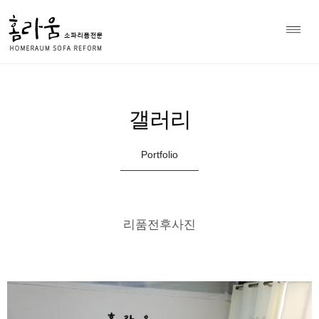
소파 천갈이 전문 홈라움 상담
Home
갤러리
>
010-8979-7297
갤러리
Portfolio
리품전후사진