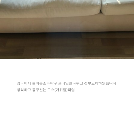
영국에서 들어온소파왁구 프레임만나두고 전부교체하였습니다.
방석하고 등쿠션는 구스(거위털)작업