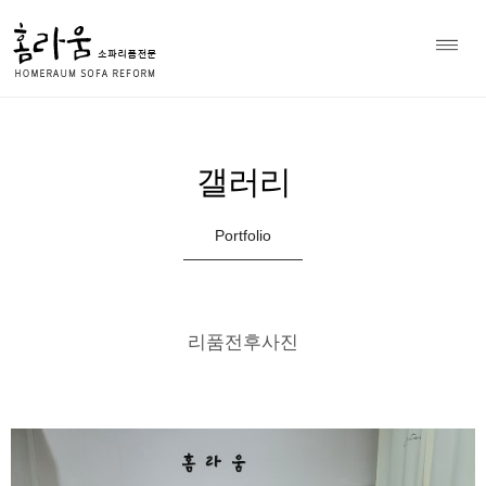
소파 천갈이 전문 홈라움 상담
Home
갤러리
>
010-8979-7297
갤러리
Portfolio
리품전후사진