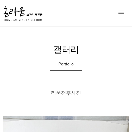
소파 천갈이 전문 홈라움 상담
Home
갤러리
>
010-8979-7297
갤러리
Portfolio
리품전후사진