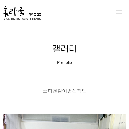
소파 천갈이 전문 홈라움 상담
Home
갤러리
>
010-8979-7297
갤러리
Portfolio
소파천갈이변신작업